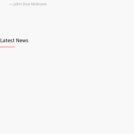
— John Doe Molicere
Latest News