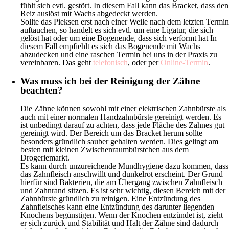
fühlt sich evtl. gestört. In diesem Fall kann das Bracket, dass den
Reiz auslöst mit Wachs abgedeckt werden.
Sollte das Pieksen erst nach einer Weile nach dem letzten Termin
auftauchen, so handelt es sich evtl. um eine Ligatur, die sich
gelöst hat oder um eine Bogenende, dass sich verformt hat In
diesem Fall empfiehlt es sich das Bogenende mit Wachs
abzudecken und eine raschen Termin bei uns in der Praxis zu
vereinbaren. Das geht
telefonisch
, oder per
Online-Termin
.
Was muss ich bei der Reinigung der Zähne
beachten?
Die Zähne können sowohl mit einer elektrischen Zahnbürste als
auch mit einer normalen Handzahnbürste gereinigt werden. Es
ist unbedingt darauf zu achten, dass jede Fläche des Zahnes gut
gereinigt wird. Der Bereich um das Bracket herum sollte
besonders gründlich sauber gehalten werden. Dies gelingt am
besten mit kleinen Zwischenraumbürstchen aus dem
Drogeriemarkt.
Es kann durch unzureichende Mundhygiene dazu kommen, dass
das Zahnfleisch anschwillt und dunkelrot erscheint. Der Grund
hierfür sind Bakterien, die am Übergang zwischen Zahnfleisch
und Zahnrand sitzen. Es ist sehr wichtig, diesen Bereich mit der
Zahnbürste gründlich zu reinigen. Eine Entzündung des
Zahnfleisches kann eine Entzündung des darunter liegenden
Knochens begünstigen. Wenn der Knochen entzündet ist, zieht
er sich zurück und Stabilität und Halt der Zähne sind dadurch