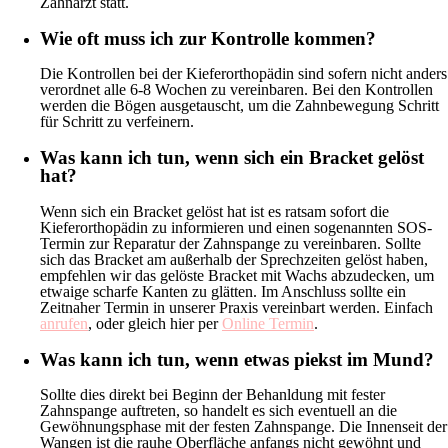
Zahnarzt statt.
Wie oft muss ich zur Kontrolle kommen?
Die Kontrollen bei der Kieferorthopädin sind sofern nicht anders
verordnet alle 6-8 Wochen zu vereinbaren. Bei den Kontrollen
werden die Bögen ausgetauscht, um die Zahnbewegung Schritt
für Schritt zu verfeinern.
Was kann ich tun, wenn sich ein Bracket gelöst
hat?
Wenn sich ein Bracket gelöst hat ist es ratsam sofort die
Kieferorthopädin zu informieren und einen sogenannten SOS-
Termin zur Reparatur der Zahnspange zu vereinbaren. Sollte
sich das Bracket am außerhalb der Sprechzeiten gelöst haben,
empfehlen wir das gelöste Bracket mit Wachs abzudecken, um
etwaige scharfe Kanten zu glätten. Im Anschluss sollte ein
Zeitnaher Termin in unserer Praxis vereinbart werden. Einfach
anrufen
, oder gleich hier per
Online Termin
.
Was kann ich tun, wenn etwas piekst im Mund?
Sollte dies direkt bei Beginn der Behanldung mit fester
Zahnspange auftreten, so handelt es sich eventuell an die
Gewöhnungsphase mit der festen Zahnspange. Die Innenseit der
Wangen ist die rauhe Oberfläche anfangs nicht gewöhnt und