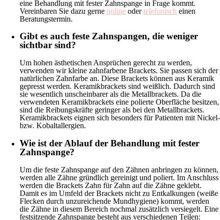
eine Behandlung mit fester Zahnspange in Frage kommt.
Vereinbaren Sie dazu gerne
online
oder
telefonisch
einen
Beratungstermin.
Gibt es auch feste Zahnspangen, die weniger
sichtbar sind?
Um hohen ästhetischen Ansprüchen gerecht zu werden,
verwenden wir kleine zahnfarbene Brackets. Sie passen sich der
natürlichen Zahnfarbe an. Diese Brackets können aus Keramik
gepresst werden. Keramikbrackets sind weißlich. Dadurch sind
sie wesentlich unscheinbarer als die Metallbrackets. Da die
verwendeten Keramikbrackets eine polierte Oberfläche besitzen,
sind die Reibungskräfte geringer als bei den Metallbrackets.
Keramikbrackets eignen sich besonders für Patienten mit Nickel-
bzw. Kobaltallergien.
Wie ist der Ablauf der Behandlung mit fester
Zahnspange?
Um die feste Zahnspange auf den Zähnen anbringen zu können,
werden alle Zähne gründlich gereinigt und poliert. Im Anschluss
werden die Brackets Zahn für Zahn auf die Zähne geklebt.
Damit es im Umfeld der Brackets nicht zu Entkalkungen (weiße
Flecken durch unzureichende Mundhygiene) kommt, werden
die Zähne in diesem Bereich nochmal zusätzlich versiegelt. Eine
festsitzende Zahnspange besteht aus verschiedenen Teilen: